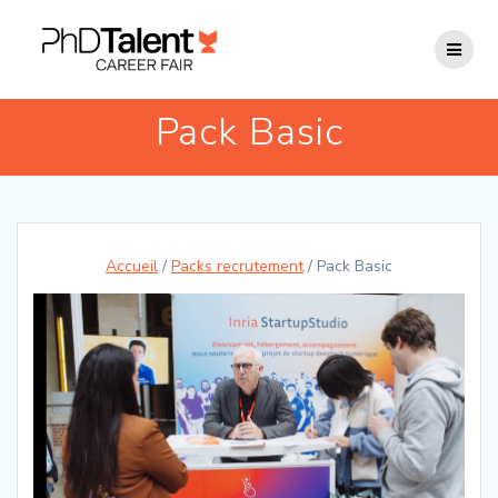
Passer
au
contenu
Pack Basic
Accueil
/
Packs recrutement
/ Pack Basic