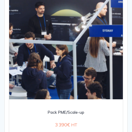
Pack PME/Scale-up
3 390
€
HT