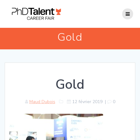
Passer
au
contenu
Gold
Gold
Maud Dubois
12 février 2019
|
0