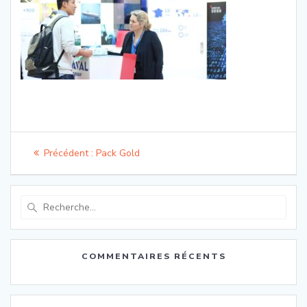
Navigation
Article
Précédent :
Pack Gold
de
précédent
:
l’article
Recherche
pour
:
COMMENTAIRES RÉCENTS