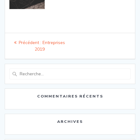
Navigation
Article
Précédent :
Entreprises
de
précédent
2019
:
l’article
Recherche
pour
:
COMMENTAIRES RÉCENTS
ARCHIVES