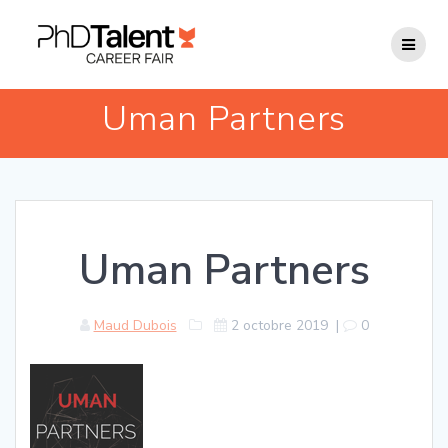
Passer
au
contenu
Uman Partners
Uman Partners
Maud Dubois
2 octobre 2019
|
0