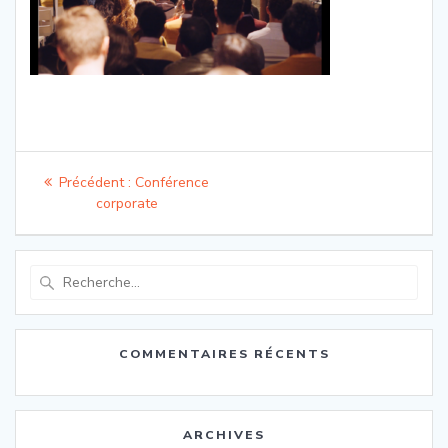
Navigation
Article
Précédent :
Conférence
de
précédent
corporate
:
l’article
Recherche
pour
:
COMMENTAIRES RÉCENTS
ARCHIVES