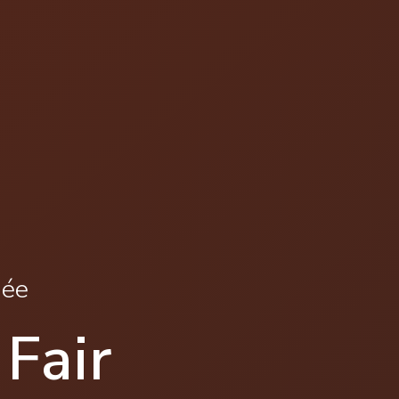
née
Fair