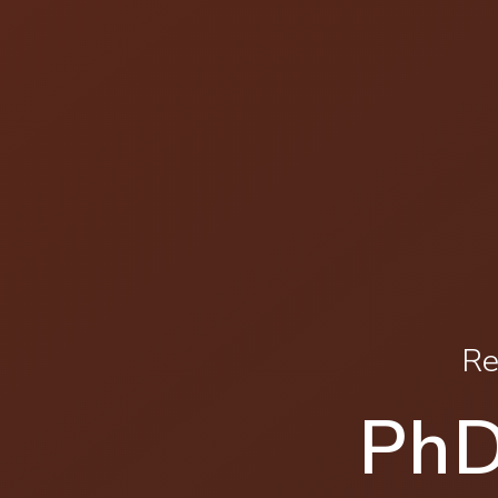
Re
PhD